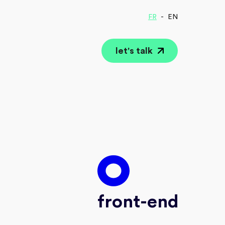
FR
EN
let's talk
front-end