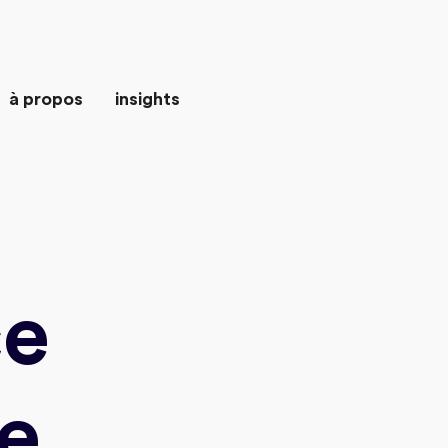
à propos
insights
ce
e