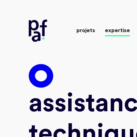
projets
expertise
together to the wow
assistan
techniqu